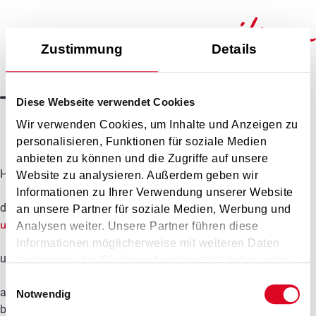
Zustimmung
Details
Teilnahmebestätigung
Diese Webseite verwendet Cookies
Wir verwenden Cookies, um Inhalte und Anzeigen zu
personalisieren, Funktionen für soziale Medien
anbieten zu können und die Zugriffe auf unsere
Hiermit bestätigen wir, dass
Website zu analysieren. Außerdem geben wir
Informationen zu Ihrer Verwendung unserer Website
die Weiterbildungsveranstaltung
an unsere Partner für soziale Medien, Werbung und
undefined
Analysen weiter. Unsere Partner führen diese
Informationen möglicherweise mit weiteren Daten
unter der Leitung von
zusammen, die Sie ihnen bereitgestellt haben oder
die sie im Rahmen Ihrer Nutzung der Dienste
Einwilligungsauswahl
08.08.2026
am
gesammelt haben.
Notwendig
besucht hat.