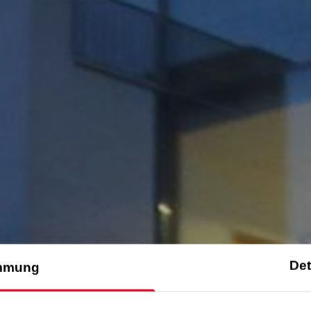
Det
mmung