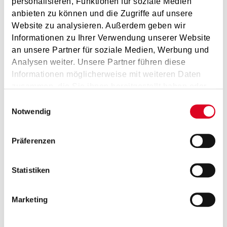
personalisieren, Funktionen für soziale Medien
anbieten zu können und die Zugriffe auf unsere
Website zu analysieren. Außerdem geben wir
Additional Information
Informationen zu Ihrer Verwendung unserer Website
an unsere Partner für soziale Medien, Werbung und
Analysen weiter. Unsere Partner führen diese
Informationen möglicherweise mit weiteren Daten
zusammen, die Sie ihnen bereitgestellt haben oder
die sie im Rahmen Ihrer Nutzung der Dienste
Einwilligungsauswahl
gesammelt haben.
Notwendig
Präferenzen
Statistiken
Marketing