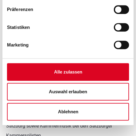
Präferenzen
Statistiken
Musikalischer Werdegang
Marketing
Mit 10 Jahren erster Klarinettenunterricht am Salzburger
Musikschulwerk, als 16-Jähriger begann ich mein
Alle zulassen
Studium an der Hochschule Mozarteum für Klarinette
Konzertfach, absolvierte dieses 1986 mit Auszeichnung.
Auswahl erlauben
Anschließend begann ich meine Unterrichtstätigkeit am
Musikum. Zusätzlich spielte ich als Substitut im
Ablehnen
Mozarteumorchester und der Camerata academica
Salzburg sowie Kammermusik bei den Salzburger
Kammersolisten.