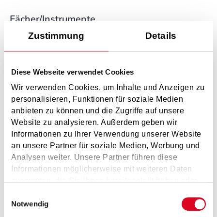
Fächer/Instrumente
Zustimmung
Details
Klarinette (
Musikum Hof
)
Diese Webseite verwendet Cookies
Wir verwenden Cookies, um Inhalte und Anzeigen zu
personalisieren, Funktionen für soziale Medien
anbieten zu können und die Zugriffe auf unsere
Musik ist für mich nichts
Website zu analysieren. Außerdem geben wir
Informationen zu Ihrer Verwendung unserer Website
anderes als ein Wunder, das
an unsere Partner für soziale Medien, Werbung und
Analysen weiter. Unsere Partner führen diese
unsere Gefühle und Gedanken
Informationen möglicherweise mit weiteren Daten
zusammen, die Sie ihnen bereitgestellt haben oder
erweitert und dadurch unser
die sie im Rahmen Ihrer Nutzung der Dienste
Einwilligungsauswahl
Leben deutlich bereichert.
gesammelt haben.
Notwendig