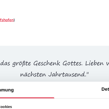
fshofen
)
 das größte Geschenk Gottes. Lieben 
nächsten Jahrtausend."
st die einzige Sprache der Welt, die 
Det
mmung
hen können." (Nikolaus Johann Harno
Cookies