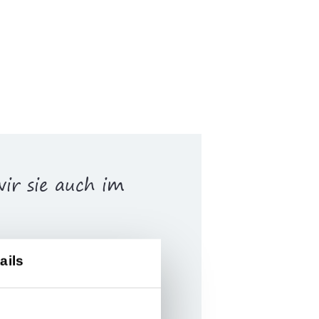
wir sie auch im
alle Menschen
ails
ncourt)