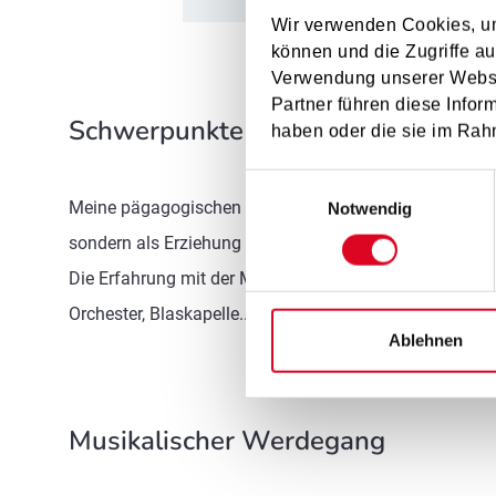
Wir verwenden Cookies, um
können und die Zugriffe au
Verwendung unserer Websit
Partner führen diese Infor
Schwerpunkte im Unterricht
haben oder die sie im Rah
Einwilligungsauswahl
Meine pägagogischen Ziele am Musikum sind, jedem Mens
Notwendig
sondern als Erziehung zu erfahren. Ohne Kunst und Kul
Die Erfahrung mit der Musik kann so reich sein und ha
Orchester, Blaskapelle...)
Ablehnen
Musikalischer Werdegang