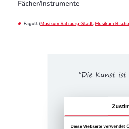
Fächer/Instrumente
Fagott (
Musikum Salzburg-Stadt
,
Musikum Bischo
"Die Kunst ist
"Die Musik i
Zusti
verste
Diese Webseite verwendet 