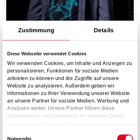
Zustimmung
Details
Diese Webseite verwendet Cookies
Lukas Kranjc
B.Mus.
Wir verwenden Cookies, um Inhalte und Anzeigen zu
Lukas.Kranjc@musikum.at
personalisieren, Funktionen für soziale Medien
anbieten zu können und die Zugriffe auf unsere
Website zu analysieren. Außerdem geben wir
Informationen zu Ihrer Verwendung unserer Website
an unsere Partner für soziale Medien, Werbung und
Fächer/Instrumente
Analysen weiter. Unsere Partner führen diese
Informationen möglicherweise mit weiteren Daten
E-Bass (
Musikum St. Johann
,
Musikum Hof
)
zusammen, die Sie ihnen bereitgestellt haben oder
die sie im Rahmen Ihrer Nutzung der Dienste
Einwilligungsauswahl
E-Gitarre (
Musikum St. Johann
,
Musikum Hof
)
gesammelt haben.
Notwendig