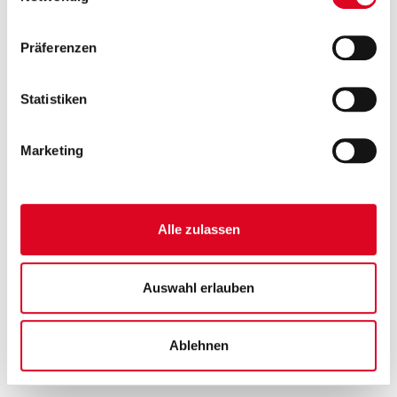
Korrepetition (
Musikum St. Johann
)
Kontrabass Jazz & Pop (
Musikum Hof
)
Präferenzen
Statistiken
Zurück
Zur Anmeldung
Marketing
Alle zulassen
Auswahl erlauben
Ablehnen