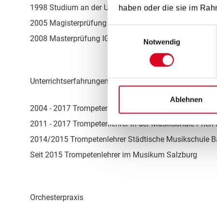
1998 Studium an der Universität Mozarteum Salzburg 
haben oder die sie im Rah
2005 Magisterprüfung Konzertfach mit Auszeichnung
Einwilligungsauswahl
2008 Masterprüfung IGP mit Auszeichnung
Notwendig
Unterrichtserfahrungen
Ablehnen
2004 - 2017 Trompetenlehrer in der Musikschule Berc
2011 - 2017 Trompetenlehrer in der Musikschule Prie
2014/2015 Trompetenlehrer Städtische Musikschule B
Seit 2015 Trompetenlehrer im Musikum Salzburg
Orchesterpraxis