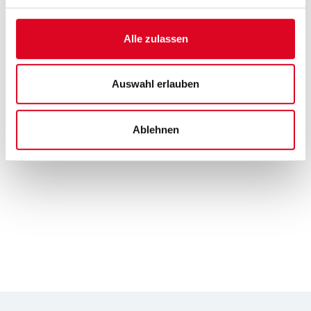
Konzerttätigkeit unter anderem mit Il Giardino
Armonico, Concentus Musicus Wien, Le Concert
Alle zulassen
Lorrain, Neues Orchester Köln usw.
Auswahl erlauben
Ablehnen
Zurück
Zur Anmeldung