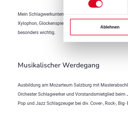
Mein Schlagwerkunterricht ist sehr vielfältig. Wir spi
Xylophon, Glockenspiel, Vibraphon und Marimba. Moder
Ablehnen
besonders wichtig.
Musikalischer Werdegang
Ausbildung am Mozarteum Salzburg mit Masterabschlus
Orchester Schlagwerker und Vorstandsmietglied beim 
Pop und Jazz Schlagzeuger bei div. Cover-, Rock-, Big-