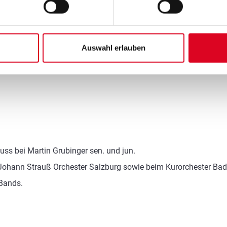
elen Schlagzeug, Trommel, Pauke, Perkussion und vieles mehr un
ne Pop, Rock Songs sind im Unterricht genauso angesagt, wie k
Auswahl erlauben
s bei Martin Grubinger sen. und jun.
Johann Strauß Orchester Salzburg sowie beim Kurorchester Bad
 Bands.