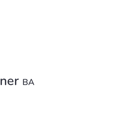
fner
BA