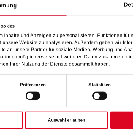
Det
mmung
Cookies
 Inhalte und Anzeigen zu personalisieren, Funktionen für 
 Sie erzählt Geschichten, die Worte oft nicht ausdrücken können
f unsere Website zu analysieren. Außerdem geben wir Infor
e an unsere Partner für soziale Medien, Werbung und Ana
nnend. Gleichzeitig begleite ich meine Schüler:innen auf ihrem 
mationen möglicherweise mit weiteren Daten zusammen, die 
 technisch umsetzten können.
men Ihrer Nutzung der Dienste gesammelt haben.
Präferenzen
Statistiken
i Salzburg mit dem Querflötenunterricht bei Mag. Christine Bra
Auswahl erlauben
avierunterricht bei Mag. Sebastiana Ierner sowie Mag. Christin