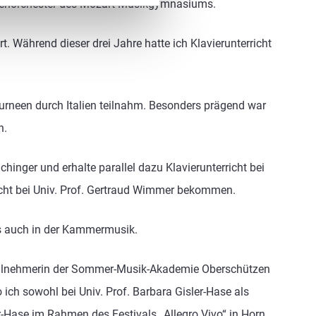
tufenorchester des Mozart Musikgymnasiums.
. Während dieser drei Jahre hatte ich Klavierunterricht
urneen durch Italien teilnahm. Besonders prägend war
n.
chinger und erhalte parallel dazu Klavierunterricht bei
icht bei Univ. Prof. Gertraud Wimmer bekommen.
ls auch in der Kammermusik.
 Teilnehmerin der Sommer-Musik-Akademie Oberschützen
ch sowohl bei Univ. Prof. Barbara Gisler-Hase als
er-Hase im Rahmen des Festivals „Allegro Vivo“ in Horn