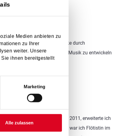
ails
soziale Medien anbieten zu
. Deshalb gestalte ich Musikstücke durch
mationen zu Ihrer
lysen weiter. Unsere
Weg, ein eigenes Verständnis für Musik zu entwickeln
Sie ihnen bereitgestellt
Marketing
ndauer. Vier Jahre später, also 2011, erweiterte ich
Alle zulassen
e Bussmann. Von 2013 bis 2015 war ich Flötistin im