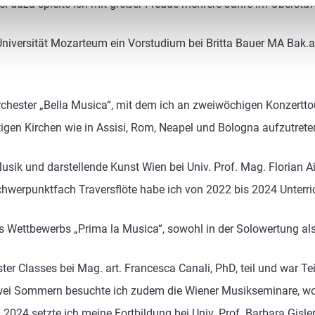
lel dazu spielte ich mit großer Freude mehrere Jahre im Obers
niversität Mozarteum ein Vorstudium bei Britta Bauer MA Bak.art
chester „Bella Musica“, mit dem ich an zweiwöchigen Konzertto
htigen Kirchen wie in Assisi, Rom, Neapel und Bologna aufzutrete
Musik und darstellende Kunst Wien bei Univ. Prof. Mag. Florian Ai
chwerpunktfach Traversflöte habe ich von 2022 bis 2024 Unterr
s Wettbewerbs „Prima la Musica“, sowohl in der Solowertung a
er Classes bei Mag. art. Francesca Canali, PhD, teil und war
wei Sommern besuchte ich zudem die Wiener Musikseminare, wo i
. 2024 setzte ich meine Fortbildung bei Univ. Prof. Barbara Gisl