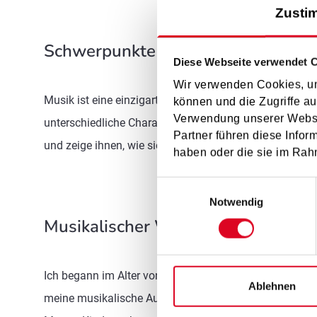
Zusti
Schwerpunkte im Unterricht
Diese Webseite verwendet 
Wir verwenden Cookies, um
Musik ist eine einzigartige und faszinierende Sprache.
können und die Zugriffe au
Verwendung unserer Websit
unterschiedliche Charakterisierungen lebendig und spa
Partner führen diese Infor
und zeige ihnen, wie sie dieses auf der Querflöte auch
haben oder die sie im Rah
Einwilligungsauswahl
Notwendig
Musikalischer Werdegang
Ich begann im Alter von sechs Jahren am Musikum Hof be
Ablehnen
meine musikalische Ausbildung und nahm zusätzlich Kl