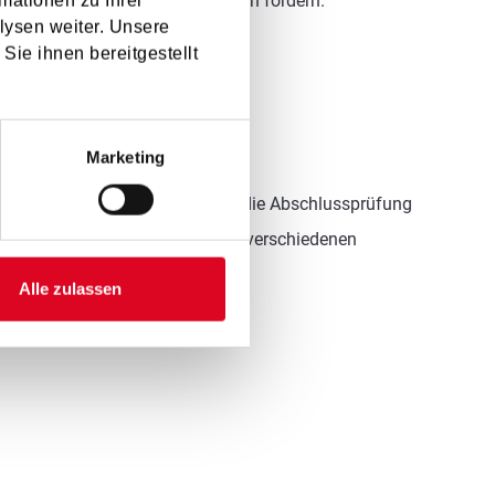
lle als auch das soziale Lernen fördern.
mationen zu Ihrer
lysen weiter. Unsere
Sie ihnen bereitgestellt
Marketing
 später Posaune, auf welcher ich die Abschlussprüfung
eine Leidenschaft für Musik in verschiedenen
Alle zulassen