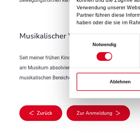
Bewegungsformen kennenzulernen. Durch das gemeinsame
können und die Zugriffe au
Verwendung unserer Websit
Partner führen diese Infor
haben oder die sie im Rah
Musikalischer Werdegang
Einwilligungsauswahl
Notwendig
Seit meiner frühen Kindheit ist Musik ein fester Besta
am Musikum absolvierte. Während der Ausbildung zur E
musikalischen Bereichen.
Ablehnen
Zurück
Zur Anmeldung