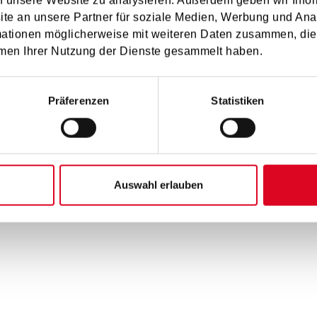
 Musizieren schaffen wir Erlebnisse, die sowohl das individue
f unsere Website zu analysieren. Außerdem geben wir Infor
e an unsere Partner für soziale Medien, Werbung und Ana
mationen möglicherweise mit weiteren Daten zusammen, die 
men Ihrer Nutzung der Dienste gesammelt haben.
Präferenzen
Statistiken
ndteil meines Lebens. Ich begann mit der Blockflöte und erlernte
lementarpädagogin nahm ich Gitarrenunterricht und vertiefte m
Auswahl erlauben