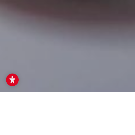
Musikum
Musikschulen
Bildergalerie
SJ 2023/24
Advent.Momente in Altenmarkt 25.11.2023