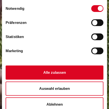
die sie im Rahmen Ihrer Nutzung der Dienste
Einwilligungsauswahl
gesammelt haben.
Notwendig
Ferien
SCHULAUTONOME TAGE
Präferenzen
Statistiken
Marketing
Alle zulassen
Auswahl erlauben
Ablehnen