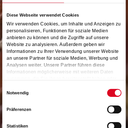
Diese Webseite verwendet Cookies
Wir verwenden Cookies, um Inhalte und Anzeigen zu
personalisieren, Funktionen für soziale Medien
anbieten zu können und die Zugriffe auf unsere
Website zu analysieren. Außerdem geben wir
Informationen zu Ihrer Verwendung unserer Website
an unsere Partner für soziale Medien, Werbung und
Analysen weiter. Unsere Partner führen diese
Informationen möglicherweise mit weiteren Daten
zusammen, die Sie ihnen bereitgestellt haben oder
die sie im Rahmen Ihrer Nutzung der Dienste
prima la musica Ergebnisse
Einwilligungsauswahl
gesammelt haben.
Notwendig
2025
Präferenzen
ERGEBNISSE MUSIKUM SALZBURG STADT
Statistiken