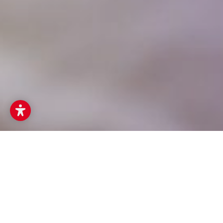
Musikum
Musikschulen
plm 2026
Archiv prima la musica
prima la musica Ergebnisse 2025