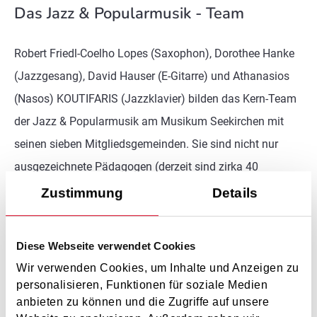
Das Jazz & Popularmusik - Team
Robert Friedl-Coelho Lopes (Saxophon), Dorothee Hanke
(Jazzgesang), David Hauser (E-Gitarre) und Athanasios
(Nasos) KOUTIFARIS (Jazzklavier) bilden das Kern-Team
der Jazz & Popularmusik am Musikum Seekirchen mit
seinen sieben Mitgliedsgemeinden. Sie sind nicht nur
ausgezeichnete Pädagogen (derzeit sind zirka 40
SchülerInnen in Ausbildung) sondern auch sehr aktiv in
Zustimmung
Details
ihrem persönlichen künstlerischem Wirken.
Diese Webseite verwendet Cookies
http://www.robertfriedl.com
http://www.dorohanke.com
Wir verwenden Cookies, um Inhalte und Anzeigen zu
http://www.davidhauser.at
personalisieren, Funktionen für soziale Medien
anbieten zu können und die Zugriffe auf unsere