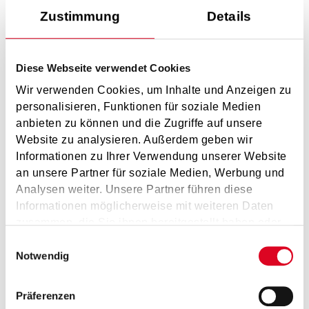
Zustimmung
Details
Diese Webseite verwendet Cookies
Wir verwenden Cookies, um Inhalte und Anzeigen zu
personalisieren, Funktionen für soziale Medien
anbieten zu können und die Zugriffe auf unsere
Website zu analysieren. Außerdem geben wir
Informationen zu Ihrer Verwendung unserer Website
an unsere Partner für soziale Medien, Werbung und
Analysen weiter. Unsere Partner führen diese
Informationen möglicherweise mit weiteren Daten
zusammen, die Sie ihnen bereitgestellt haben oder
die sie im Rahmen Ihrer Nutzung der Dienste
Einwilligungsauswahl
Absolventenkonzert
gesammelt haben.
Notwendig
03.05.2024
Präferenzen