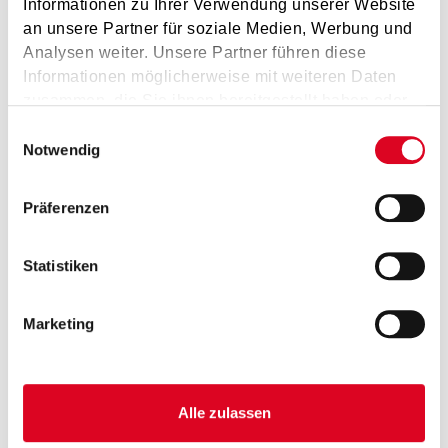
Informationen zu Ihrer Verwendung unserer Website
an unsere Partner für soziale Medien, Werbung und
Analysen weiter. Unsere Partner führen diese
Informationen möglicherweise mit weiteren Daten
zusammen, die Sie ihnen bereitgestellt haben oder
die sie im Rahmen Ihrer Nutzung der Dienste
Einwilligungsauswahl
gesammelt haben.
Notwendig
Musikum Roas 29.05.2026
Präferenzen
Statistiken
Marketing
Alle zulassen