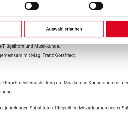
es Spitzer (damals Salzburger Musikschulwerk)
Auswahl erlauben
f. Hans Eidenberger und Prof. Hans Gansch.
e/Flügelhorn und Musikkunde.
 (gemeinsam mit Mag. Franz Götzfried)
r die Kapellmeisterausbildung am Musikum in Kooperation mit 
Johann
er jahrelangen Substituten-Tätigkeit im Mozarteumorchester S