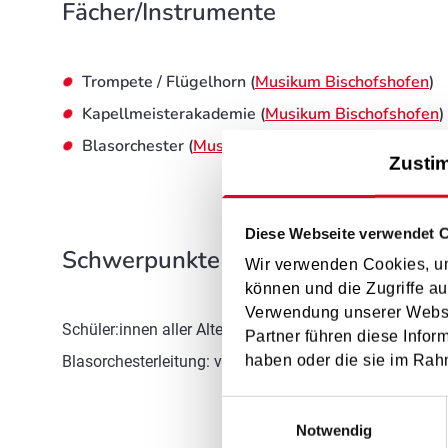
Fächer/Instrumente
Trompete / Flügelhorn (
Musikum Bischofshofen
)
Kapellmeisterakademie (
Musikum Bischofshofen
)
Blasorchester (
Musikum Bischofshofen
)
Zusti
Diese Webseite verwendet 
Schwerpunkte im Unterricht
Wir verwenden Cookies, um
können und die Zugriffe au
Verwendung unserer Websit
Schüler:innen aller Alters- & Leistungsstufen bestmögli
Partner führen diese Infor
Blasorchesterleitung: vom Jugendblasorchester bis z
haben oder die sie im Rah
Einwilligungsauswahl
Notwendig