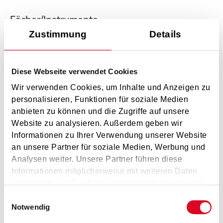
Fächer/Instrumente
Zustimmung
Details
Kapellmeisterakademie (
Musikum Grödig
)
Trompete / Flügelhorn (
Musikum Zell am See-
Diese Webseite verwendet Cookies
Saalfelden
)
Wir verwenden Cookies, um Inhalte und Anzeigen zu
Musikkunde Unterstufe (
Musikum Zell am See-
personalisieren, Funktionen für soziale Medien
anbieten zu können und die Zugriffe auf unsere
Saalfelden
)
Website zu analysieren. Außerdem geben wir
Musikkunde Mittelstufe (
Musikum Zell am See-
Informationen zu Ihrer Verwendung unserer Website
Saalfelden
)
an unsere Partner für soziale Medien, Werbung und
Analysen weiter. Unsere Partner führen diese
Musikkunde Oberstufe (
Musikum Zell am See-
Informationen möglicherweise mit weiteren Daten
Saalfelden
)
zusammen, die Sie ihnen bereitgestellt haben oder
Blasorchester (
Musikum Zell am See-Saalfelden
)
die sie im Rahmen Ihrer Nutzung der Dienste
Einwilligungsauswahl
gesammelt haben.
Notwendig