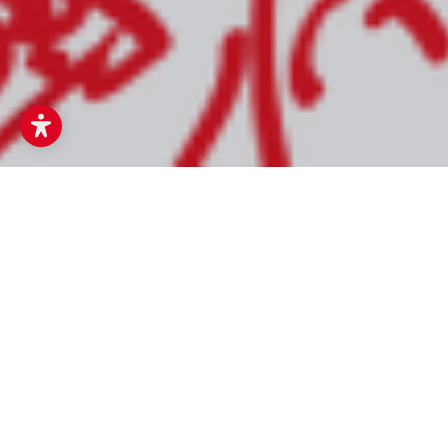
Musikum
Musikschulen
Musiklehrer:in am Musikum / Musikum Grödig
Musiklehrer:in
am Musikum
Mach' deine Leidenschaft zum Beruf!