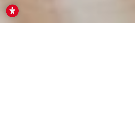
Musikum
Musikschulen
Musikkunde / Musikum Grödig
Kursangebot "MUSIKKUNDE" im Musikum
Grödig
Schuljahr 2026/2027
Unterstufe
Elsbethen: Do, 17:20 - 18:30 Uhr, Beginn: 1. Oktober 2026,