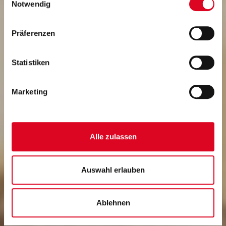
Musikkunde / Musikum
gesammelt haben.
Notwendig
Grödig
Präferenzen
Statistiken
Marketing
Alle zulassen
Auswahl erlauben
Ablehnen