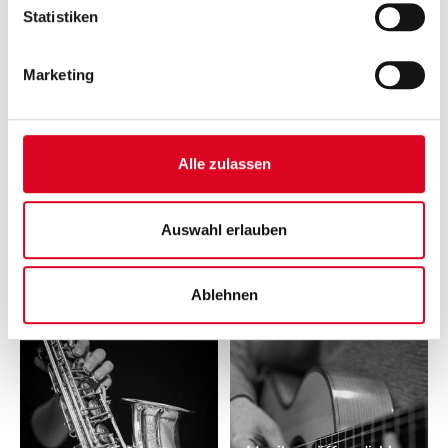
Statistiken
Musikkunde
Musizieren
Marketing
Alle zulassen
Auswahl erlauben
Info zum Sprengel
Termine SJ 25/26
Ablehnen