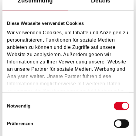
Zustimmung
Details
Diese Webseite verwendet Cookies
Musiklehrer:in am
Musikum
Wir verwenden Cookies, um Inhalte und Anzeigen zu
personalisieren, Funktionen für soziale Medien
Mach' deine
anbieten zu können und die Zugriffe auf unsere
Leidenschaft zum
Unsere Ensembles &
Website zu analysieren. Außerdem geben wir
Beruf!
Orchester
Informationen zu Ihrer Verwendung unserer Website
an unsere Partner für soziale Medien, Werbung und
Analysen weiter. Unsere Partner führen diese
Informationen möglicherweise mit weiteren Daten
zusammen, die Sie ihnen bereitgestellt haben oder
die sie im Rahmen Ihrer Nutzung der Dienste
Einwilligungsauswahl
gesammelt haben.
Notwendig
Präferenzen
Elementares