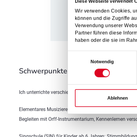
Diese Webseite verwendet 
Mensch nicht g
Wir verwenden Cookies, um
Zu
können und die Zugriffe au
Verwendung unserer Websit
Partner führen diese Infor
haben oder die sie im Rah
Einwilligungsauswahl
Notwendig
Schwerpunkte im Unterricht
Ich unterrichte verschiedene Fächer im Fachbereich 
Ablehnen
Elementares Musizieren (EMU) für Kinder von 3 bis 6 
Begleiten mit Orff-Instrumentarium, Kennenlernen vers
Singschule (SIN) für Kinder ab 6 Jahren: Stimmbildun