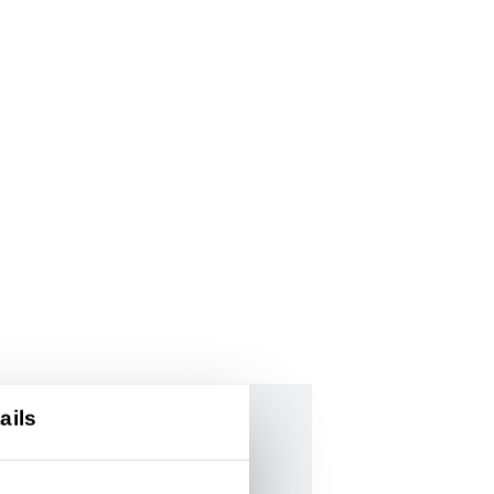
ails
ie, dann ist der