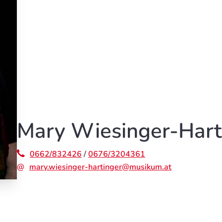
Mary Wiesinger-Hart
0662/832426
/
0676/3204361
mary.wiesinger-hartinger@musikum.at