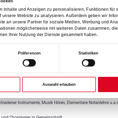
Cookies
anz. Sie stiftet Gemeinschaft und ei
 Inhalte und Anzeigen zu personalisieren, Funktionen für 
friedenheit. (Mary Wiesinger-Harting
f unsere Website zu analysieren. Außerdem geben wir Infor
e an unsere Partner für soziale Medien, Werbung und Ana
mationen möglicherweise mit weiteren Daten zusammen, die 
men Ihrer Nutzung der Dienste gesammelt haben.
Präferenzen
Statistiken
Elementare Musikpädagogik (EMP):
Auswahl erlauben
Jahren. Hier lernen Kinder verschiedenste Zugänge zur Musik k
chiedener Instrumente, Musik Hören, Elementare Notenlehre u.a.
g und Chorsingen in Gemeinschaft.