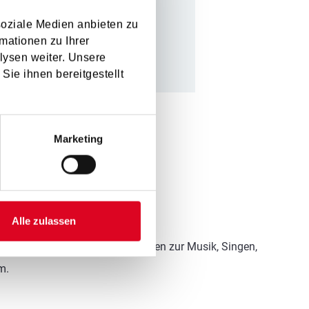
ne tiefe innere
soziale Medien anbieten zu
er)
mationen zu Ihrer
lysen weiter. Unsere
Sie ihnen bereitgestellt
Marketing
Alle zulassen
ennen. Rhythmusschulung, Bewegen zur Musik, Singen,
m.