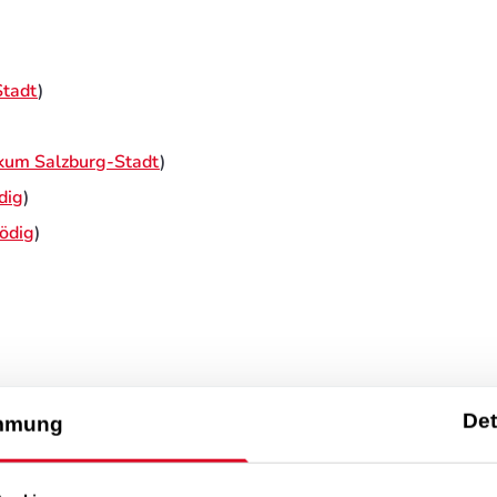
Stadt
)
kum Salzburg-Stadt
)
dig
)
ödig
)
Det
mmung
ichtiger Teil des Menschseins. Fehlt s