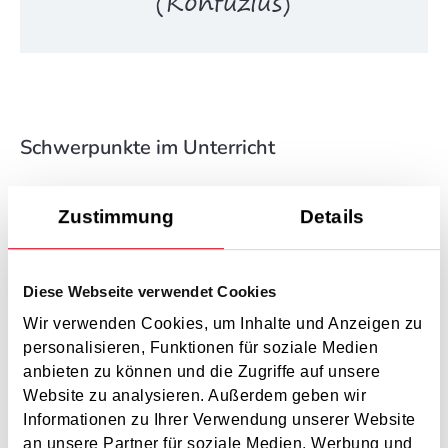
(Konfuzius)
Schwerpunkte im Unterricht
Ein Instrument zu lernen bedeutet immer, sich mit der
Zustimmung
Details
eigenen Persönlichkeit auseinanderzusetzen, sich selbst
immer besser kennenzulernen. Wie ein begeisterter
Diese Webseite verwendet Cookies
Forscher machen wir uns auf die Suche nach unseren
Wir verwenden Cookies, um Inhalte und Anzeigen zu
(ungeahnten) Fähigkeiten und ent-wickeln durch unser
personalisieren, Funktionen für soziale Medien
Entdecken, (Aus)probieren und Trainieren unsere
anbieten zu können und die Zugriffe auf unsere
Website zu analysieren. Außerdem geben wir
Begabungen immer weiter. So bringen wir im
Informationen zu Ihrer Verwendung unserer Website
(gemeinsamen) Musizieren unser Inneres zum Leuchten,
an unsere Partner für soziale Medien, Werbung und