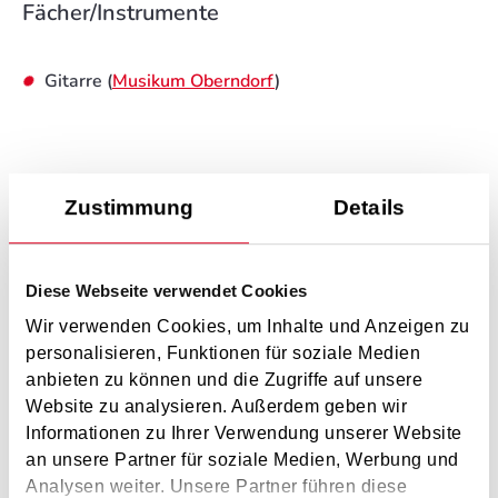
Fächer/Instrumente
Gitarre (
Musikum Oberndorf
)
Schwerpunkte im Unterricht
Zustimmung
Details
Ganz zentral ist für mich die Freude am Musizieren!
Diese Webseite verwendet Cookies
Ebenso ist es mein Ziel, die Neugierde und Faszination für
Wir verwenden Cookies, um Inhalte und Anzeigen zu
die Vielfalt der Musikstile zu wecken.
personalisieren, Funktionen für soziale Medien
Sowohl Klassik als auch Pop, Jazz und sogar
anbieten zu können und die Zugriffe auf unsere
Website zu analysieren. Außerdem geben wir
mittelalterliche Musik haben bei mir im Unterricht Platz-
Informationen zu Ihrer Verwendung unserer Website
Besonders am Herzen liegt mir dabei Musik ganzheitlich
an unsere Partner für soziale Medien, Werbung und
zu vermitteln, sodass auch Rhythmus und Singen ein
Analysen weiter. Unsere Partner führen diese