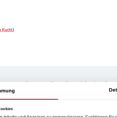
 Kuchl
)
ste an der Musik steht nicht in den
Det
mmung
(Gustav Mahler)
Cookies