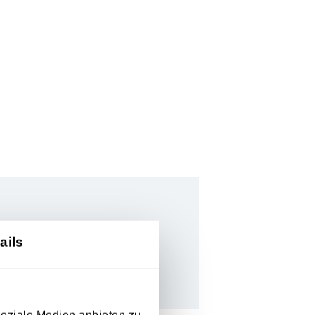
 Noten.
ails