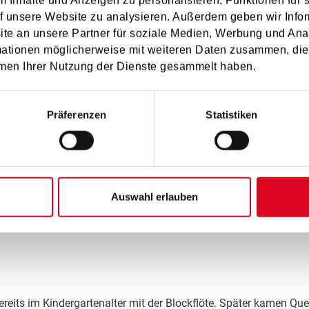
 Inhalte und Anzeigen zu personalisieren, Funktionen für 
f unsere Website zu analysieren. Außerdem geben wir Infor
e an unsere Partner für soziale Medien, Werbung und Ana
mationen möglicherweise mit weiteren Daten zusammen, die 
men Ihrer Nutzung der Dienste gesammelt haben.
t, wo sich Menschen respektvoll begegnen.
Präferenzen
Statistiken
 Unterricht auf jeden individuell einzugehen und Talente und Fäh
 wird das gemeinsame Musizieren nicht zu kurz kommen.
Auswahl erlauben
bereits im Kindergartenalter mit der Blockflöte. Später kamen Qu