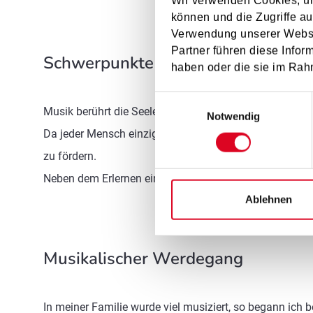
Wir verwenden Cookies, um
können und die Zugriffe au
Verwendung unserer Websit
Partner führen diese Infor
Schwerpunkte im Unterricht
haben oder die sie im Rah
Einwilligungsauswahl
Musik berührt die Seele, ebenso wird die Seele berühr
Notwendig
Da jeder Mensch einzigartig ist, ist es mir wichtig, im
zu fördern.
Neben dem Erlernen einer guten Technik am Intrument
Ablehnen
Musikalischer Werdegang
In meiner Familie wurde viel musiziert, so begann ich 